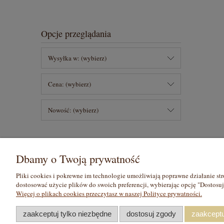
Opcje przeglądania
Wysyłka w: (wybierz)
Cena: (wybierz)
Nowość: (wybierz)
Dbamy o Twoją prywatność
Pomoc
Moje konto
Pliki cookies i pokrewne im technologie umożliwiają poprawne działanie st
Zwroty i reklamacje
Twoje zamówienia
dostosować użycie plików do swoich preferencji, wybierając opcję "Dostosu
Regulamin
Ustawienia konta
Więcej o plikach cookies przeczytasz w naszej Polityce prywatności.
Raty
Przechowalnia
zaakceptuj tylko niezbędne
dostosuj zgody
zaakceptu