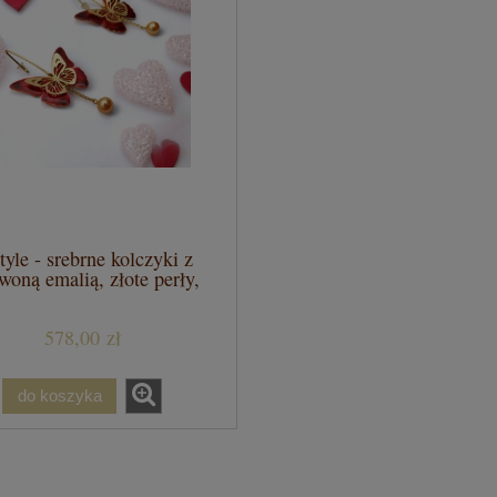
yle - srebrne kolczyki z
woną emalią, złote perły,
bigle otwarte
578,00 zł
do koszyka