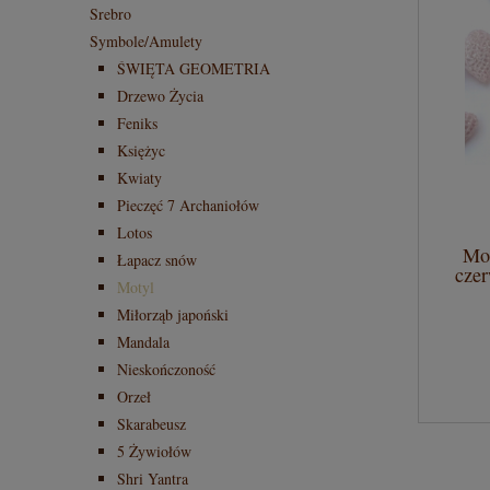
Srebro
Symbole/Amulety
ŚWIĘTA GEOMETRIA
Drzewo Życia
Feniks
Księżyc
Kwiaty
Pieczęć 7 Archaniołów
Lotos
Mot
Łapacz snów
czer
Motyl
Miłorząb japoński
Mandala
Nieskończoność
Orzeł
Skarabeusz
5 Żywiołów
Shri Yantra