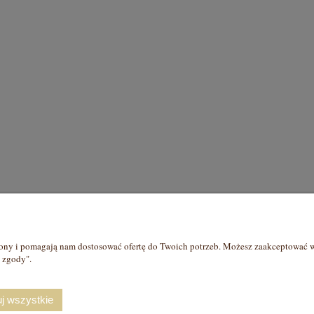
Płatności i dostawa
Informacje
rony i pomagają nam dostosować ofertę do Twoich potrzeb. Możesz zaakceptować wy
Formy płatności
Prawo probiercze
j zgody".
Czas i koszty dostawy
Polityka prywatnoś
Czas realizacji zamówienia
Jak kupować?
j wszystkie