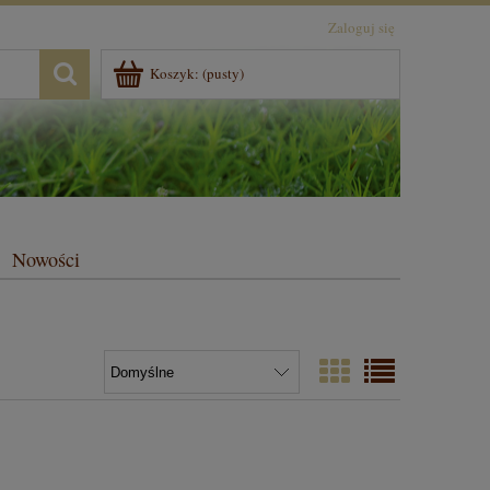
Zaloguj się
Koszyk:
(pusty)
Nowości