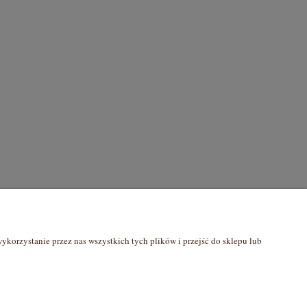
O nas
korzystanie przez nas wszystkich tych plików i przejść do sklepu lub
O mnie
ci
Kontakt i dane firmy
Współpraca B2B
Blog