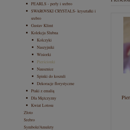
PEARLS - perły i srebro
SWAROVSKI CRYSTALS- kryształki i
srebro
Gustav Klimt
Kolekcja Ślubna
Kolczyki
Naszyjniki
Wisiorki
Pierścionki
Nausznice
Spinki do koszuli
Dekoracje florystyczne
Ptaki z emalią
Pie
Dla Mężczyzny
Kwiat Lotosu
Złoto
Srebro
Symbole/Amulety