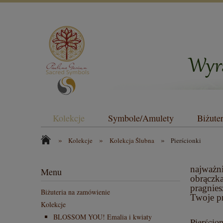
Kolekcje
Symbole/Amulety
Biżute
»
»
»
Kolekcje
Kolekcja Ślubna
Pierścionki
najważni
Menu
obrączka
pragnies
Biżuteria na zamówienie
Twoje pr
Kolekcje
BLOSSOM YOU! Emalia i kwiaty
Pierścio