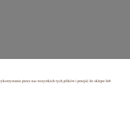
O nas
korzystanie przez nas wszystkich tych plików i przejść do sklepu lub
O mnie
ci
Kontakt i dane firmy
Współpraca B2B
Blog
Nowości
na zamówienie