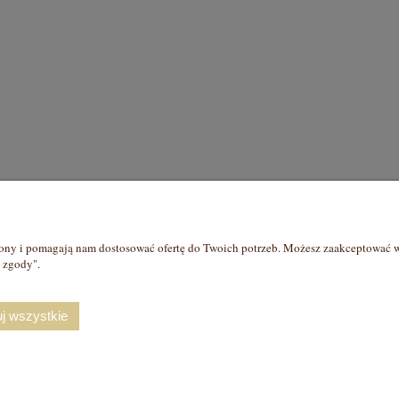
Płatności i dostawa
Informacje
rony i pomagają nam dostosować ofertę do Twoich potrzeb. Możesz zaakceptować wy
Formy płatności
Prawo probiercze
j zgody".
Czas i koszty dostawy
Polityka prywatnoś
Czas realizacji zamówienia
Jak kupować?
j wszystkie
ls - złota i srebrna biżuteria symboliczna, biżuteria 