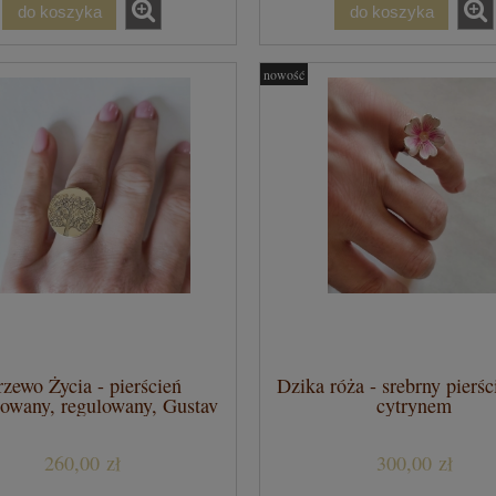
do koszyka
do koszyka
nowość
zewo Życia - pierścień
Dzika róża - srebrny pierśc
owany, regulowany, Gustav
cytrynem
Klimt
260,00 zł
300,00 zł