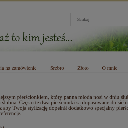
ria na zamówienie
Srebro
Złoto
O mnie
ejszym pierścionkiem, który panna młoda nosi w dniu ślub
 ślubna. Często te dwa pierścionki są dopasowane do siebie
z aby Twoja stylizację dopełnił dodatkowo specjalny pier
eferencje.
nki