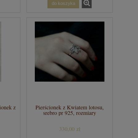
do koszyka
ionek z
Pierścionek z Kwiatem lotosu,
srebro pr 925, rozmiary
330,00 zł