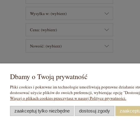
Wysyłka w: (wybierz)
Cena: (wybierz)
Nowość: (wybierz)
Dbamy o Twoją prywatność
Pomoc
Moje konto
Pliki cookies i pokrewne im technologie umożliwiają poprawne działanie st
Zwroty i reklamacje
Twoje zamówienia
dostosować użycie plików do swoich preferencji, wybierając opcję "Dostosu
Regulamin
Ustawienia konta
Więcej o plikach cookies przeczytasz w naszej Polityce prywatności.
Raty
Przechowalnia
zaakceptuj tylko niezbędne
dostosuj zgody
zaakceptu
Sacred Symbo