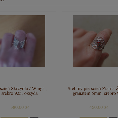
rścień Skrzydła / Wings ,
Srebrny pierścień Ziarna Ż
srebro 925, oksyda
granatem 5mm, srebro 
380,00 zł
450,00 zł