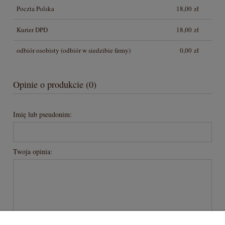
Poczta Polska
18,00 zł
Kurier DPD
18,00 zł
odbiór osobisty
(odbiór w siedzibie firmy)
0,00 zł
Opinie o produkcie (0)
Imię lub pseudonim:
Twoja opinia:
wyślij