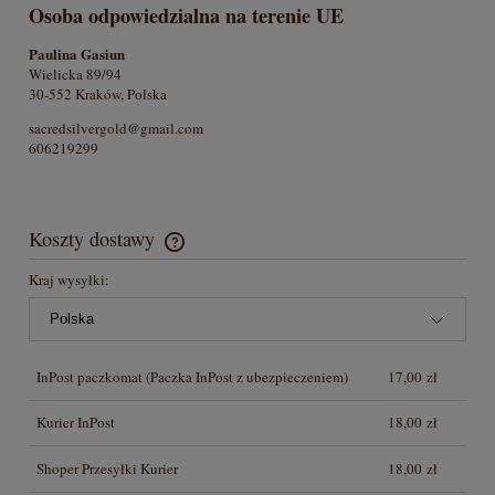
Osoba odpowiedzialna na terenie UE
Paulina Gasiun
Wielicka 89/94
30-552 Kraków, Polska
sacredsilvergold@gmail.com
606219299
Koszty dostawy
Cena nie zawiera ewentualnych kosztów płatności
Kraj wysyłki:
InPost paczkomat
(Paczka InPost z ubezpieczeniem)
17,00 zł
Kurier InPost
18,00 zł
Shoper Przesyłki Kurier
18,00 zł