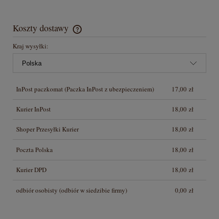
Koszty dostawy
Cena nie zawiera ewentualnych kosztów płatności
Kraj wysyłki:
InPost paczkomat
(Paczka InPost z ubezpieczeniem)
17,00 zł
Kurier InPost
18,00 zł
Shoper Przesyłki Kurier
18,00 zł
Poczta Polska
18,00 zł
Kurier DPD
18,00 zł
odbiór osobisty
(odbiór w siedzibie firmy)
0,00 zł