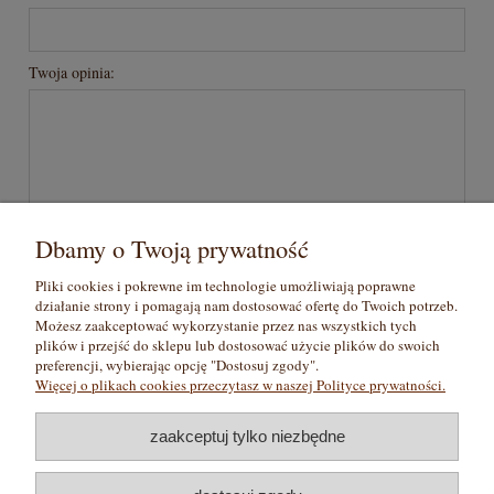
Twoja opinia:
wyślij
Dbamy o Twoją prywatność
Pliki cookies i pokrewne im technologie umożliwiają poprawne
działanie strony i pomagają nam dostosować ofertę do Twoich potrzeb.
Pomoc
Możesz zaakceptować wykorzystanie przez nas wszystkich tych
plików i przejść do sklepu lub dostosować użycie plików do swoich
preferencji, wybierając opcję "Dostosuj zgody".
Moje konto
Więcej o plikach cookies przeczytasz w naszej Polityce prywatności.
Płatności i dostawa
zaakceptuj tylko niezbędne
Informacje