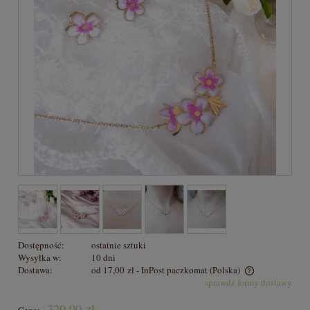
Dostępność:
ostatnie sztuki
Wysyłka w:
10 dni
Dostawa:
od 17,00 zł
- InPost paczkomat
(Polska)
sprawdź formy dostawy
Cena nie zawiera ewentualnych kosztów płatności
320,00 zł
Cena: