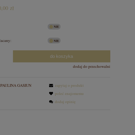
nych kosztów
,00 zł
łacany:
do koszyka
dodaj do przechowalni
PAULINA GASIUN
zapytaj o produkt
poleć znajomemu
dodaj opinię