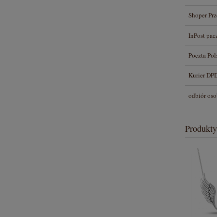
Shoper Prz
InPost pa
Poczta Pol
Kurier DP
odbiór oso
Produkty