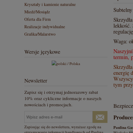
Kryształy i kamienie naturalne
Subtelny
Miedź/Mosiądz
Skrzydła
Oferta dla Firm
lekkość.
Realizacje indywidualne
regulacj
Grafika/Malarstwo
Waga: ok
Naszyjni
Wersje językowe
termin, 
Skrzydła
energię d
Wszyscy 
Newsletter
tym przy
Zapisz się i otrzymaj jednorazowy rabat
10% oraz cykliczne informacje o naszych
nowościach i promocjach.
Bezpiec
Produce
Zapisując się do newslettera, wyrażasz zgodę na
Paulina Ga
otrzymywanie informacji handlowych od Paulina
Wielicka 89