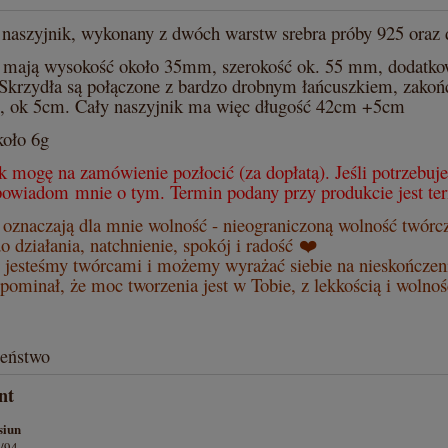
 naszyjnik, wykonany z dwóch warstw srebra próby 925 oraz
 mają wysokość około 35mm, szerokość ok. 55 mm, dodatkow
 Skrzydła są połączone z bardzo drobnym łańcuszkiem, zako
ę, ok 5cm. Cały naszyjnik ma więc długość 42cm +5cm
oło 6g
k mogę na zamówienie pozłocić (za dopłatą). Jeśli potrzebuj
powiadom mnie o tym. Termin podany przy produkcie jest te
 oznaczają dla mnie wolność - nieograniczoną wolność twórcz
o działania, natchnienie, spokój i radość
❤️
jesteśmy twórcami i możemy wyrażać siebie na nieskończe
pominał, że moc tworzenia jest w Tobie, z lekkością i wolnośc
zeństwo
nt
siun
/94