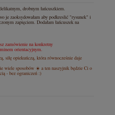
 delikatnym, drobnym łańcuszkiem.
o je zaoksydowałam aby podkreslić "rysunek" i
ńczonym zapięciem. Dodałam łańcuszek na
esz zamówienie na konkretny
rminem orientacyjnym.
ą, siłę opiekuńczą, która równocześnie daje
nie wiele sposobów
☀️ a ten naszyjnik będzie Ci o
ią - bez ograniczeń :)