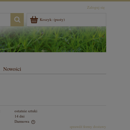
Zaloguj się
Koszyk:
(pusty)
Nowości
:
ostatnie sztuki
14 dni
Darmowa
sprawdź formy dostawy