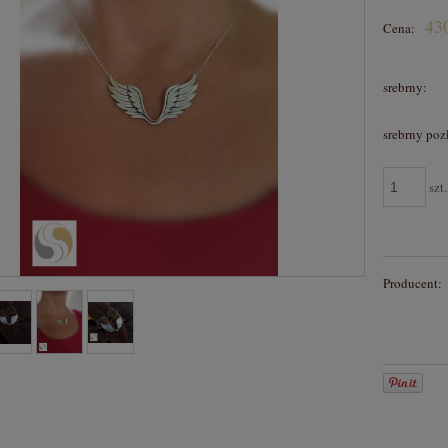
Cena nie zawiera ewentual
430
Cena:
płatności
srebrny:
srebrny poz
szt.
Producent: