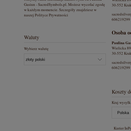
Gasiun - SacredSymbols.pl. Możesz wycofać zgodę
30-552 Krak
w każdym momencie. Szczegóły znajdziesz w
sacredsilv
naszej Polityce Prywatności
606219299
Osoba o
Waluty
Paulina Ga
Wielicka 89
Wybierz walutę
30-552 Krak
sacredsilv
606219299
Koszty 
Kraj wysyłk
Kurier InP