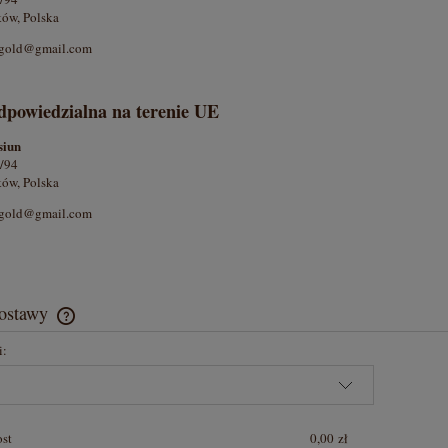
ów, Polska
ergold@gmail.com
dpowiedzialna na terenie UE
siun
/94
ów, Polska
ergold@gmail.com
dostawy
i:
Cena nie zawiera ewentualnych kosztów
płatności
ost
0,00 zł