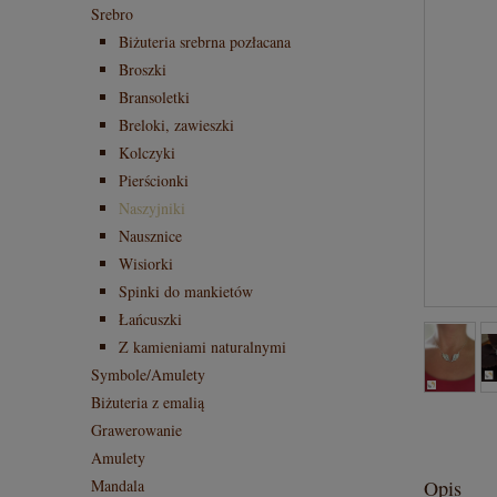
Srebro
Biżuteria srebrna pozłacana
Broszki
Bransoletki
Breloki, zawieszki
Kolczyki
Pierścionki
Naszyjniki
Nausznice
Wisiorki
Spinki do mankietów
Łańcuszki
Z kamieniami naturalnymi
Symbole/Amulety
Biżuteria z emalią
Grawerowanie
Amulety
Opis
Mandala