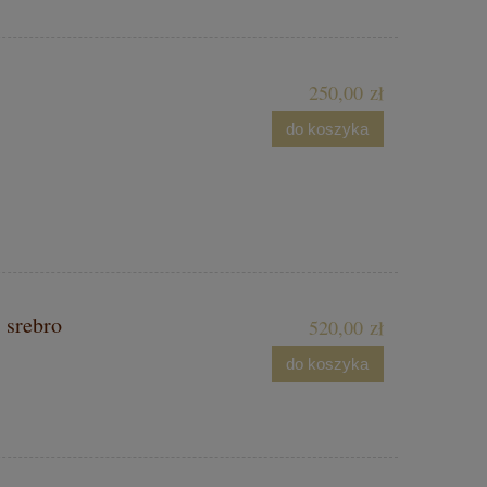
250,00 zł
do koszyka
 srebro
520,00 zł
do koszyka