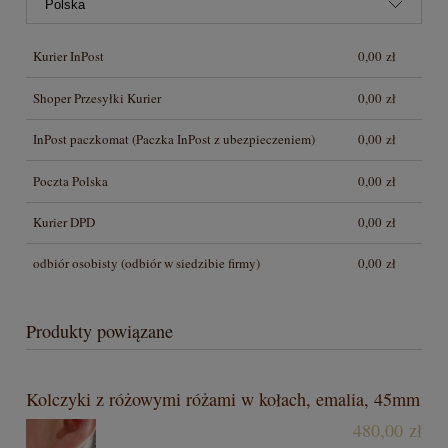
Kurier InPost
0,00 zł
Shoper Przesyłki Kurier
0,00 zł
InPost paczkomat
(Paczka InPost z ubezpieczeniem)
0,00 zł
Poczta Polska
0,00 zł
Kurier DPD
0,00 zł
odbiór osobisty
(odbiór w siedzibie firmy)
0,00 zł
Produkty powiązane
Kolczyki z różowymi różami w kołach, emalia, 45mm
480,00 zł