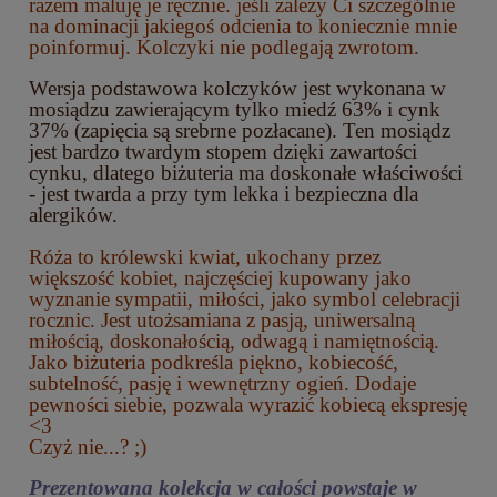
razem maluję je ręcznie. jeśli zależy Ci szczególnie
na dominacji jakiegoś odcienia to koniecznie mnie
poinformuj. Kolczyki nie podlegają zwrotom.
Wersja podstawowa kolczyków jest wykonana w
mosiądzu zawierającym tylko miedź 63% i cynk
37% (zapięcia są srebrne pozłacane). Ten mosiądz
jest bardzo twardym stopem dzięki zawartości
cynku, dlatego biżuteria ma doskonałe właściwości
- jest twarda a przy tym lekka i bezpieczna dla
alergików.
Róża to królewski kwiat, ukochany przez
większość kobiet, najczęściej kupowany jako
wyznanie sympatii, miłości, jako symbol celebracji
rocznic. Jest utożsamiana z pasją, uniwersalną
miłością, doskonałością, odwagą i namiętnością.
Jako biżuteria podkreśla piękno, kobiecość,
subtelność, pasję i wewnętrzny ogień. Dodaje
pewności siebie, pozwala wyrazić kobiecą ekspresję
<3
Czyż nie...? ;)
Prezentowana kolekcja w całości powstaje w