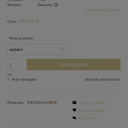
Dostawa:
Darmowa
sprawdź formy dostawy
Cena nie zawiera ewentualnych kosztów płatności
480,00 zł
Cena:
*
Rodzaj metalu:
do koszyka
kpl
*
- Pole wymagane
dodaj do przechowalni
Producent:
PAULINA GASIUN
zapytaj o produkt
poleć znajomemu
dodaj opinię