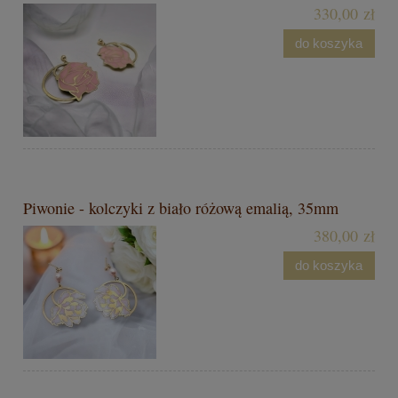
330,00 zł
do koszyka
Piwonie - kolczyki z biało różową emalią, 35mm
380,00 zł
do koszyka