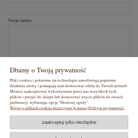
Twoja opinia:
wyślij
Dbamy o Twoją prywatność
Pliki cookies i pokrewne im technologie umożliwiają poprawne
działanie strony i pomagają nam dostosować ofertę do Twoich potrzeb.
Pomoc
Możesz zaakceptować wykorzystanie przez nas wszystkich tych
plików i przejść do sklepu lub dostosować użycie plików do swoich
preferencji, wybierając opcję "Dostosuj zgody".
Moje konto
Więcej o plikach cookies przeczytasz w naszej Polityce prywatności.
Płatności i dostawa
zaakceptuj tylko niezbędne
Informacje