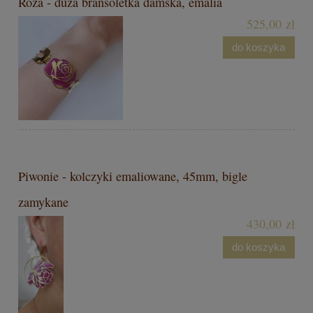
Róża - duża bransoletka damska, emalia
525,00 zł
do koszyka
Piwonie - kolczyki emaliowane, 45mm, bigle
zamykane
430,00 zł
do koszyka