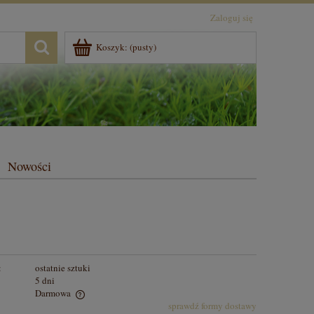
Zaloguj się
Koszyk:
(pusty)
Nowości
:
ostatnie sztuki
5 dni
Darmowa
sprawdź formy dostawy