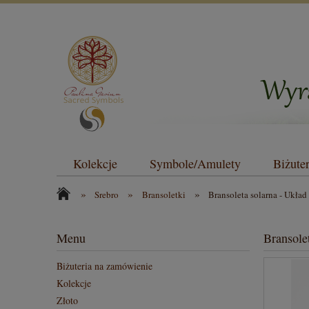
Kolekcje
Symbole/Amulety
Biżute
»
»
»
Srebro
Bransoletki
Bransoleta solarna - Układ 
Menu
Bransolet
Biżuteria na zamówienie
Kolekcje
Złoto