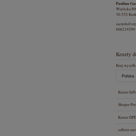
Paulina Ga
Wielicka 89
30-552 Krak
sacredsilv
606219299
Koszty 
Kraj wysyłk
Kurier InP
Shoper Prz
Kurier DP
odbiór oso