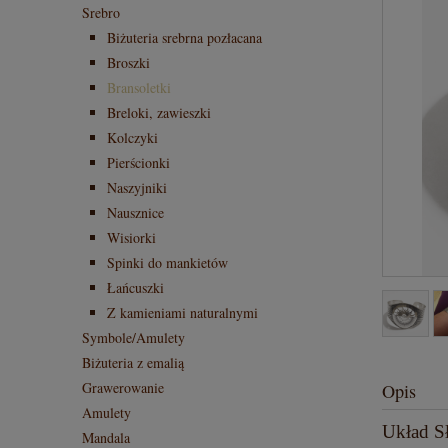
Srebro
Biżuteria srebrna pozłacana
Broszki
Bransoletki
Breloki, zawieszki
Kolczyki
Pierścionki
Naszyjniki
Nausznice
Wisiorki
Spinki do mankietów
Łańcuszki
Z kamieniami naturalnymi
Symbole/Amulety
Biżuteria z emalią
Grawerowanie
Opis
Amulety
Układ Sł
Mandala