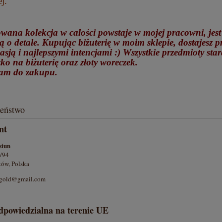
j.
wana kolekcja w całości powstaje w mojej pracowni, jes
ą o detale. Kupując biżuterię w moim sklepie, dostajesz 
asją i najlepszymi intencjami :) Wszystkie przedmioty st
ko na biżuterię oraz złoty woreczek.
am do zakupu.
zeństwo
nt
siun
/94
ów, Polska
ergold@gmail.com
dpowiedzialna na terenie UE