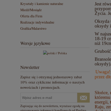
Jest rów
Kryształy i kamienie naturalne
przypomn
Miedź/Mosiądz
Życia. J
Oferta dla Firm
Oksyda u
Realizacje indywidualne
oksydy i
Grafika/Malarstwo
W najsz
18-19 cm
Wersje językowe
niż 19cm
Grubość 
Bransole
oksydy)
Newsletter
Uwaga!:
przez dł
Zapisz się i otrzymaj jednorazowy rabat
10% oraz cykliczne informacje o naszych
nowościach i promocjach.
Słońce, 
któremu 
energii,
Zapisując się do newslettera, wyrażasz zgodę na
Raju, zm
otrzymywanie informacji handlowych od Paulina