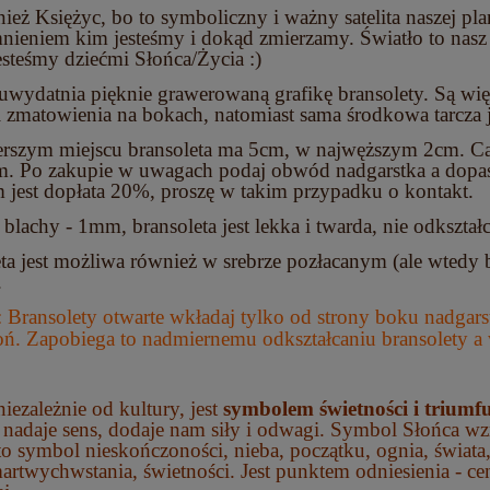
nież Księżyc, bo to symboliczny i ważny satelita naszej p
ieniem kim jesteśmy i dokąd zmierzamy. Światło to nasz
esteśmy dziećmi Słońca/Życia :)
wydatnia pięknie grawerowaną grafikę bransolety. Są więc
 zmatowienia na bokach, natomiast sama środkowa tarcza 
erszym miejscu bransoleta ma 5cm, w najwęższym 2cm. Cał
. Po zakupie w uwagach podaj obwód nadgarstka a dopasu
 jest dopłata 20%, proszę w takim przypadku o kontakt.
blachy - 1mm, bransoleta jest lekka i twarda, nie odkształc
ta jest możliwa również w srebrze pozłacanym (ale wtedy 
.
 Bransolety otwarte wkładaj tylko od strony boku nadgarst
oń. Zapobiega to nadmiernemu odkształcaniu bransolety a 
niezależnie od kultury, jest
symbolem świetności i triumfu
nadaje sens, dodaje nam siły i odwagi. Symbol Słońca wz
 to symbol nieskończoności, nieba, początku, ognia, świat
artwychwstania, świetności. Jest punktem odniesienia - cen