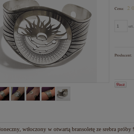
Cena nie zawiera ewentual
2 0
Cena:
płatności
szt.
Producent:
oneczny, wtłoczony w otwartą bransoletę ze srebra próby 