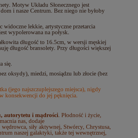
lanety. Motyw Układu Słonecznego jest
 dom i nasze Centrum. Bez niego nie byłoby
 widoczne lekkie, artystyczne przetarcia
jest wypolerowana na połysk.
kowita długość to 16.5cm, w wersji męskiej
ję długość bransolety. Przy długości większej
a się.
bez oksydy), miedzi, mosiądzu lub złocie (bez
ka (jego najszczuplejszego miejsca), nigdy
w konsekwencji do jej pęknięcia.
, autorytetu i mądrości
. Płodność i życie,
macnia nas, dodaje
a, wędrowca, siły aktywnej, Stwórcy, Chrystusa,
trum naszej galaktyki, także tej wewnętrznej,