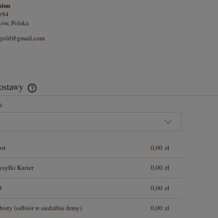
siun
/94
ów, Polska
ergold@gmail.com
dostawy
i:
Cena nie zawiera ewentualnych kosztów
płatności
ost
0,00 zł
esyłki Kurier
0,00 zł
D
0,00 zł
bisty
(odbiór w siedzibie firmy)
0,00 zł