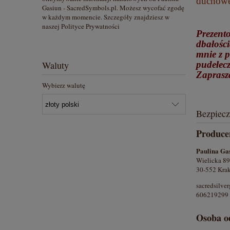
duchowe
Gasiun - SacredSymbols.pl. Możesz wycofać zgodę
w każdym momencie. Szczegóły znajdziesz w
naszej Polityce Prywatności
Prezento
dbałości
mnie z p
pudełecz
Waluty
Zaprasz
Wybierz walutę
Bezpiec
Produce
Paulina Ga
Wielicka 89
30-552 Krak
sacredsilv
606219299
Osoba o