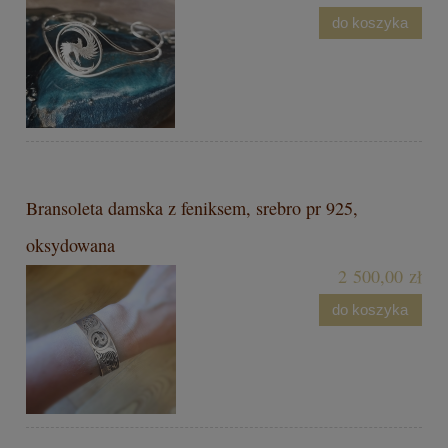
do koszyka
Bransoleta damska z feniksem, srebro pr 925,
oksydowana
2 500,00 zł
do koszyka