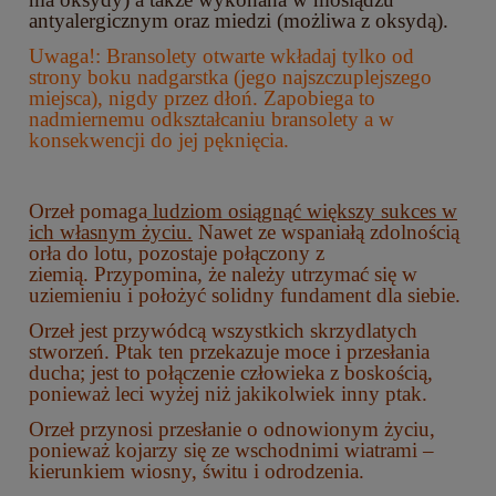
antyalergicznym oraz miedzi (możliwa z oksydą).
Uwaga!: Bransolety otwarte wkładaj tylko od
strony boku nadgarstka (jego najszczuplejszego
miejsca), nigdy przez dłoń. Zapobiega to
nadmiernemu odkształcaniu bransolety a w
konsekwencji do jej pęknięcia.
Orzeł pomaga
ludziom osiągnąć większy sukces w
ich własnym życiu.
Nawet ze wspaniałą zdolnością
orła do lotu, pozostaje połączony z
ziemią. Przypomina, że należy utrzymać się w
uziemieniu i położyć solidny fundament dla siebie.
Orzeł jest przywódcą wszystkich skrzydlatych
stworzeń. Ptak ten przekazuje moce i przesłania
ducha; jest to połączenie człowieka z boskością,
ponieważ leci wyżej niż jakikolwiek inny ptak.
Orzeł przynosi przesłanie o odnowionym życiu,
ponieważ kojarzy się ze wschodnimi wiatrami –
kierunkiem wiosny, świtu i odrodzenia.