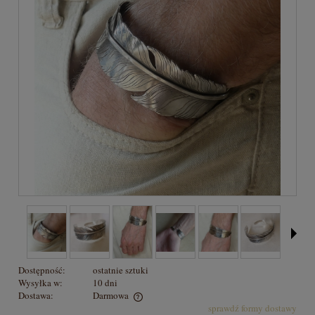
Dostępność:
ostatnie sztuki
Wysyłka w:
10 dni
Dostawa:
Darmowa
sprawdź formy dostawy
Cena nie zawiera ewentualnych kosztów płatności