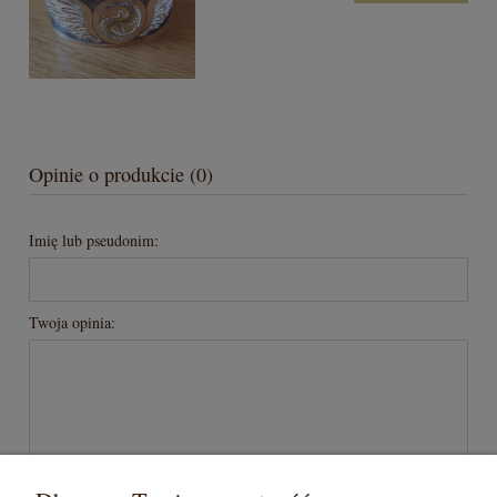
Opinie o produkcie (0)
Imię lub pseudonim:
Twoja opinia:
wyślij