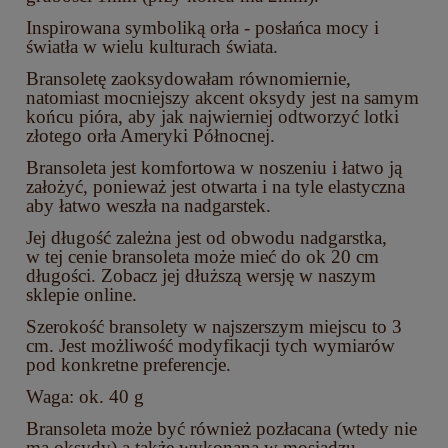
Inspirowana symboliką orła - posłańca mocy i
światła w wielu kulturach świata.
Bransoletę zaoksydowałam równomiernie,
natomiast mocniejszy akcent oksydy jest na samym
końcu pióra, aby jak najwierniej odtworzyć lotki
złotego orła Ameryki Północnej.
Bransoleta jest komfortowa w noszeniu i łatwo ją
założyć, ponieważ jest otwarta i na tyle elastyczna
aby łatwo weszła na nadgarstek.
Jej długość zależna jest od obwodu nadgarstka,
w tej cenie bransoleta może mieć do ok 20 cm
długości. Zobacz jej dłuższą wersję w naszym
sklepie online.
Szerokość bransolety w najszerszym miejscu to 3
cm. Jest możliwość modyfikacji tych wymiarów
pod konkretne preferencje.
Waga: ok. 40 g
Bransoleta może być również pozłacana (wtedy nie
ma oksydy) a także wykonana w mosiądzu